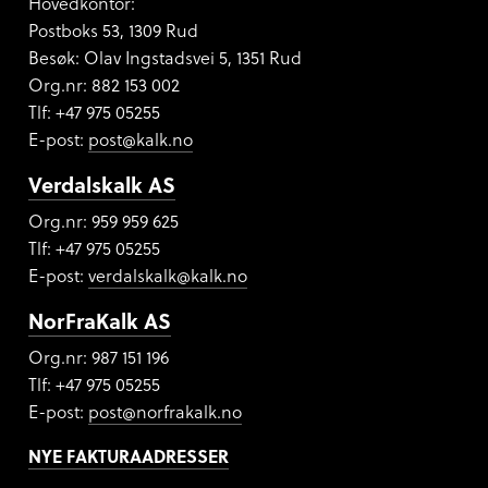
Hovedkontor:
Postboks 53, 1309 Rud
Besøk: Olav Ingstadsvei 5, 1351 Rud
Org.nr:
882 153 002
Tlf: +47 975 05255
E-post:
post@kalk.no
Verdalskalk AS
Org.nr: 959 959 625
Tlf: +47 975 05255
E-post:
verdalskalk@kalk.no
NorFraKalk AS
Org.nr:
987 151 196
Tlf: +47 975 05255
E-post:
post@norfrakalk.no
NYE FAKTURAADRESSER