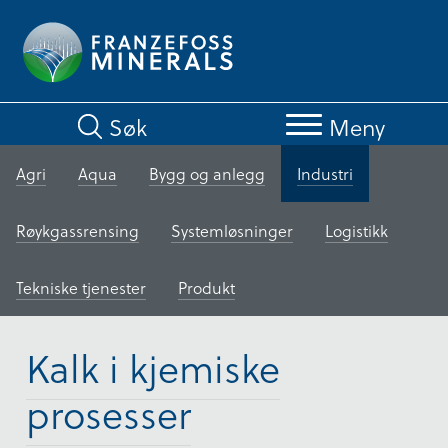
Hopp
til
hovedinnhold
Søk
Meny
Agri
Aqua
Bygg og anlegg
Industri
Røykgassrensing
Systemløsninger
Logistikk
Tekniske tjenester
Produkt
Kalk i kjemiske
prosesser