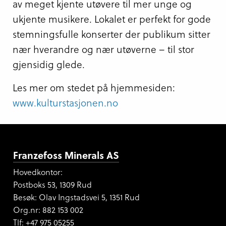
av meget kjente utøvere til mer unge og
ukjente musikere. Lokalet er perfekt for gode
stemningsfulle konserter der publikum sitter
nær hverandre og nær utøverne – til stor
gjensidig glede.
Les mer om stedet på hjemmesiden:
www.kulturstasjonen.no
Franzefoss Minerals AS
Hovedkontor:
Postboks 53, 1309 Rud
Besøk: Olav Ingstadsvei 5, 1351 Rud
Org.nr:
882 153 002
Tlf: +47 975 05255