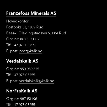
Franzefoss Minerals AS
Hovedkontor:
Postboks 53, 1309 Rud
Besøk: Olav Ingstadsvei 5, 1351 Rud
Org.nr:
882 153 002
Tlf: +47 975 05255
E-post:
post@kalk.no
Verdalskalk AS
Org.nr: 959 959 625
Tlf: +47 975 05255
E-post:
verdalskalk@kalk.no
NorFraKalk AS
Org.nr:
987 151 196
Tlf: +47 975 05255