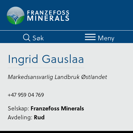
Hopp
til
hovedinnhold
Søk
Meny
Ingrid Gauslaa
Markedsansvarlig Landbruk Østlandet
+47 959 04 769
Selskap:
Franzefoss Minerals
Avdeling:
Rud