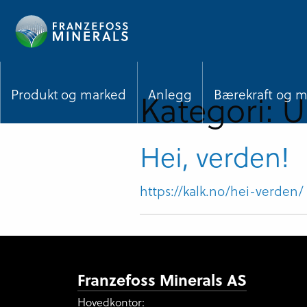
Hopp
til
hovedinnhold
Kategori:
U
Produkt og marked
Anlegg
Bærekraft og mi
Hei, verden!
https://kalk.no/hei-verden/
Franzefoss Minerals AS
Hovedkontor: