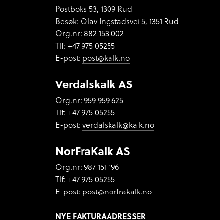
Postboks 53, 1309 Rud
Besøk: Olav Ingstadsvei 5, 1351 Rud
Org.nr:
882 153 002
Tlf: +47 975 05255
E-post:
post@kalk.no
Verdalskalk AS
Org.nr: 959 959 625
Tlf: +47 975 05255
E-post:
verdalskalk@kalk.no
NorFraKalk AS
Org.nr:
987 151 196
Tlf: +47 975 05255
E-post:
post@norfrakalk.no
NYE FAKTURAADRESSER