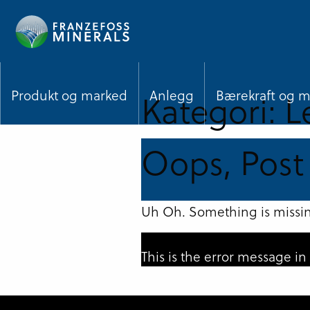
Hopp
til
hovedinnhold
Kategori:
L
Produkt og marked
Anlegg
Bærekraft og mi
Oops, Post
Uh Oh. Something is missin
This is the error message i