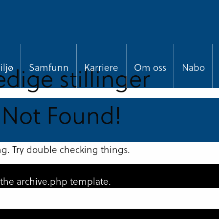
edige stillinger
ljø
Samfunn
Karriere
Om oss
Nabo
 Not Found!
g. Try double checking things.
n the archive.php template.