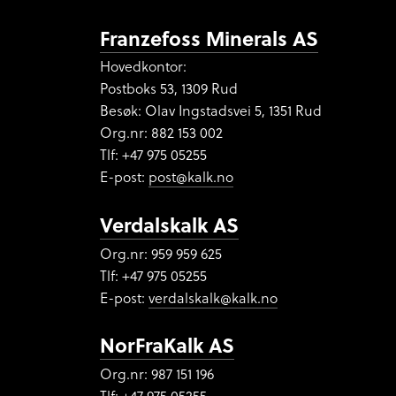
Franzefoss Minerals AS
Hovedkontor:
Postboks 53, 1309 Rud
Besøk: Olav Ingstadsvei 5, 1351 Rud
Org.nr:
882 153 002
Tlf: +47 975 05255
E-post:
post@kalk.no
Verdalskalk AS
Org.nr: 959 959 625
Tlf: +47 975 05255
E-post:
verdalskalk@kalk.no
NorFraKalk AS
Org.nr:
987 151 196
Tlf: +47 975 05255