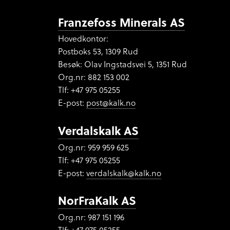
Franzefoss Minerals AS
Hovedkontor:
Postboks 53, 1309 Rud
Besøk: Olav Ingstadsvei 5, 1351 Rud
Org.nr:
882 153 002
Tlf: +47 975 05255
E-post:
post@kalk.no
Verdalskalk AS
Org.nr: 959 959 625
Tlf: +47 975 05255
E-post:
verdalskalk@kalk.no
NorFraKalk AS
Org.nr:
987 151 196
Tlf: +47 975 05255