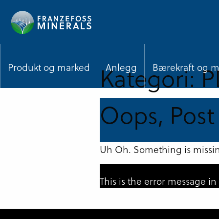
Hopp
til
hovedinnhold
Kategori:
P
Produkt og marked
Anlegg
Bærekraft og mi
Oops, Post
Uh Oh. Something is missin
This is the error message i