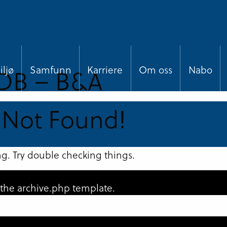
DB – B&A
ljø
Samfunn
Karriere
Om oss
Nabo
 Not Found!
g. Try double checking things.
n the archive.php template.