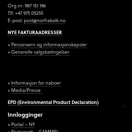
Org.nr:
987 151 196
Tlf: +47 975 05255
E-post:
post@norfrakalk.no
NYE FAKTURAADRESSER
Personvern og informasjonskapsler
Generelle salgsbetingelser
Informasjon for naboer
Media/Presse
EPD (Environmental Product Declaration)
Innlogginger
Portal – NY
Ekstranett – GAMMEL